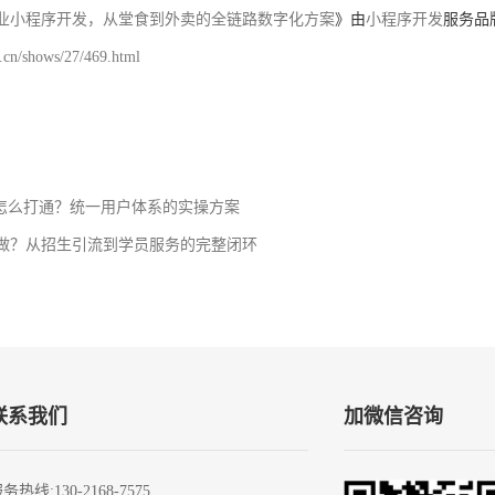
业小程序开发，从堂食到外卖的全链路数字化方案
》由
小程序开发
服务品
.cn/shows/27/469.html
据怎么打通？统一用户体系的实操方案
做？从招生引流到学员服务的完整闭环
联系我们
加微信咨询
服务热线
:130-2168-7575