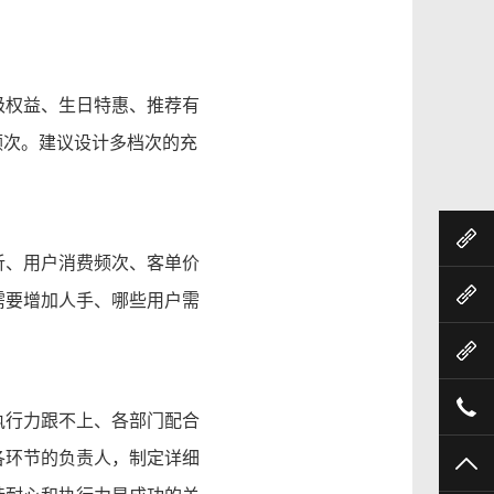
级权益、生日特惠、推荐有
频次。建议设计多档次的充
业
析、用户消费频次、客单价
售
需要增加人手、哪些用户需
九
130
执行力跟不上、各部门配合
各环节的负责人，制定详细
TO