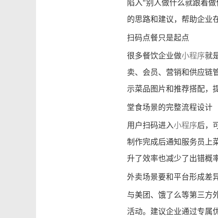
陷入"别人做什么就跟着做
的思路和建议，帮助企业
扫码点餐只是起点
很多餐饮企业做
小程序
就
卖、会员、营销和供应链
示菜品图片和推荐搭配，
堂食场景的完整流程设计
用户扫码进入
小程序
后，
制作完成后通知服务员上
升了效率也减少了出错概
外卖场景要和平台形成差
与美团、饿了么等第三方
活动。建议企业通过专属