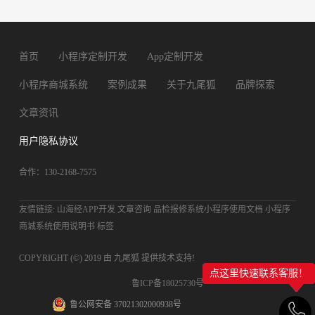
首页
小程序定制开发
App定制开发
小程序商城系统
案例成果
关于九尾狐
品牌探索
文章资讯
用户隐私协议
合作：130-2168-7575
友情链接:
山海经APP开发
文章咨询
品检报修系统小程序使用文档
小程序
商城系统使用说明书
标签
COPYRIGHT (©) 2019 由
九尾狐
提供技术支持!
点这里快速联系客服！
鲁ICP备18025730号
鲁公网安备 37021302000938号