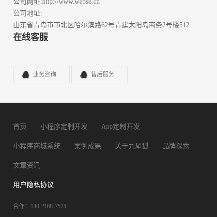
公司网址
:http://www.webs8.cn
公司地址
:
山东省青岛市市北区哈尔滨路62号青建太阳岛商务2号楼512
在线客服
业务咨询
售后服务
首页
小程序定制开发
App定制开发
小程序商城系统
案例成果
关于九尾狐
品牌探索
文章资讯
用户隐私协议
合作：130-2168-7575